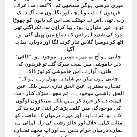
میری مرضی ہوگی سمجھی تم۔؟”غصے سے غراتے
فریدون کے لب و لہجے اور نگاہوں سے آگ دہک
رہی تھی۔اس نے جھٹکے سے اس کے بالوں کو چھوڑا
تو وہ غیر متوازن ہوتے بیڈ کراؤن سے ٹکراگئی تھی
درد کی شدید لہر اس کے دماغ میں پھیل گئی۔وہ
اٹھ کر دوسرا گلاس تیار کرنے لگا اور دوبارہ بیڈ پہ
آگیا۔
“جانتی ہو آج تم میرے بستر پہ موجود ہو۔”کافی
دیر خاموشی میں لمحے سرک گئے تو فریدون کی
طنزیہ آواز نے اس خاموشی کو توڑ ڈالا۔
“جانتی ہوں لیکن تم شاید یہ بھول رہے ہو کہ
تمہارے بستر پہ عین الحق نیازی نہیں بلکہ عین
الحق ہاشمی موجود ہے۔تم مجھے سڑک کنارے سے
قیمت دے کر خرید کر نہیں بلکہ سینکڑوں لوگوں
کی موجودگی میں کلمے پڑھ کر اپنی عزت بنا کر
لائے ہو۔تم نے اپنے اور میرے درمیان کے فاصلے کو
مٹانے کیلیے حلال اور جائز رشتے کی راہ اپنائی ہے
ہمارے درمیان حرام نہیں ہے اور اب مجھے تمہارے