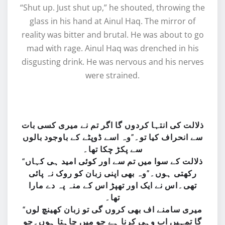
“Shut up. Just shut up,” he shouted, throwing the
glass in his hand at Ainul Haq. The mirror of
reality was bitter and brutal. He was about to go
mad with rage. Ainul Haq was drenched in his
disgusting drink. He was nervous and his nerves
were strained.
ذلالت کی انتہا کردوں گا اگر تم نے میری کسی بات
سے انحراف کیا تو۔”وہ اسے ڈوپٹے کے باوجود بالوں
سے پکڑ چکا تھا۔
“ذلالت کے سوا میں تم سے اور کوئی امید ہی کہاں
رکھتی ہوں۔”وہ بھی اپنی زبان کو روک نہ پائی
تھی۔اس نے ایک اور تھپڑ اس کے منہ پہ دے مارا
تھا۔
“میری سامنے اف بھی کروں گی تو زبان کھینچ لوں
گا تمہیں اب وہی کرنا ہے جو میں چاہتا ہوں۔جو