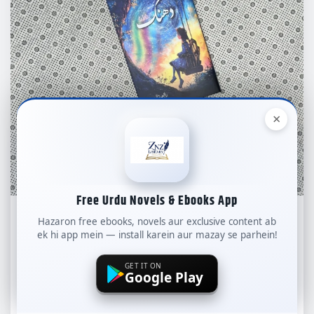
×
Free Urdu Novels & Ebooks App
COMPLETE NOVELS
Hazaron free ebooks, novels aur exclusive content ab
ek hi app mein — install karein aur mazay se parhein!
ROMANTIC COMPLETE NOVEL
SHORT NOVELS
GET IT ON
Google Play
Dhanak Novel By Rabia Khan Complete –
ZNZ