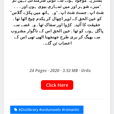
بستر پہ موجود ہونے سے کوئی شرمندگی نہیں تم
میرے شوہر اور میں تمہاری بیوی ہوں اور۔۔۔”
“شٹ اپ۔جسٹ شٹ اپ۔”وہ ہاتھ میں پکڑے گلاس
کو عین الحق کے اوپر اچھال کر یکدم چیخ اٹھا تھا۔
حقیقت کا آئینہ کڑوا اور سفاک تھا۔وہ غصے سے
پاگل ہونے کو تھا۔عین الحق اس کے ناگوار مشروب
سے بھیگ کر بری طرح جھنجھنا اٹھی تھی اس کے
اعصاب تن گئے۔
24 Pages · 2020 · 3.52 MB · Urdu
Click Here
#Znzlibrary #urdunovels #romantic