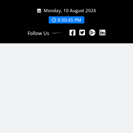
Skip
Monday, 10 August 2026
to
content
8:50:48 PM
Follow Us