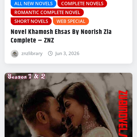
ALL NEW NOVELS
COMPLETE NOVELS
ROMANTIC COMPLETE NOVEL
SHORT NOVELS
WEB SPECIAL
Novel Khamosh Ehsas By Noorish Zia
Complete – ZNZ
znzlibrary
Jun 3, 2026